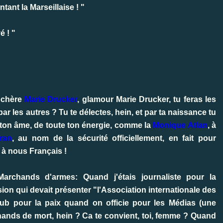
ant la Marseillaise ! "
é ! "
, chère
Marie Drucker
, glamour Marie Drucker, tu feras les
e par les autres ? Tu te délectes, hein, et par ta naissance tu
 ton âme, de toute ton énergie, comme la
Monique Atlan
, à
Iran
, au nom de la sécurité officiellement, en fait pour
 à nous Français !
archands d'armes: Quand j'étais journaliste pour la
ion qui devait présenter "l'Association internationale des
pub pour la paix quand on officie pour les Médias (une
ands de mort, hein ? Ca te convient, toi, femme ? Quand