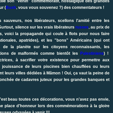
tille son "venin" commémoratif, nostalgique des grandes
r (
Bush
, vous vous souvenez ?) des commentateurs !
sauveurs, nos libérateurs, scellons l'amitié entre les
Surtout, silence sur les vrais libérateurs
russes
, au prix de
, voici la propagande qui coule à flots pour nous faire
tionales, apatrides), et les "bons" Américains (qui ont
de la planète sur les citoyens reconnaissants, les
ations de malformés comme bientôt les
Palestiniens
) !
trices, à sacrifier votre existence pour permettre aux
 jouissance de leurs piscines bien chauffées ou leurs
t leurs villes dédiées à Mâmon ! Oui, ça vaut la peine de
 jonchée de cadavres juteux pour les grandes banques et
c'est beau toutes ces décorations, vous n'avez pas envie,
une place d'honneur lors des commémorations à la gloire
yeuses odyssées à venir !!!