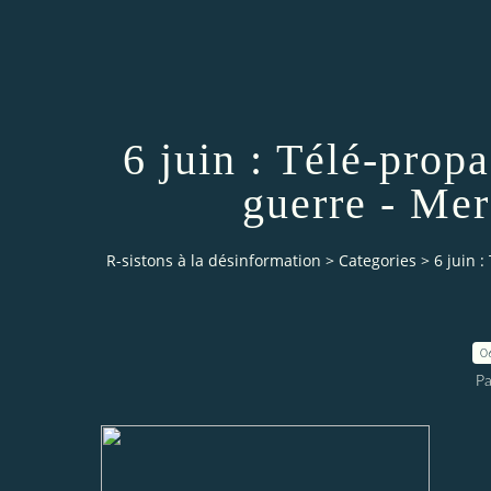
6 juin : Télé-prop
guerre - Me
R-sistons à la désinformation
>
Categories
>
6 juin 
0
Pa