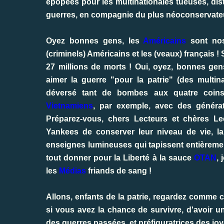
épopées pour les multinationales tueuses, dis
guerres, en compagnie du plus néoconservateu
Oyez bonnes gens, les
Américains
sont nos 
(criminels) Américains et les (veaux) français ! 
27 millions de morts ! Oui, oyez, bonnes gens
aimer la guerre "pour la patrie" (des multina
déversé tant de bombes aux quatre coins 
Vietnamiens
, par exemple, avec des génér
Préparez-vous, chers Lecteurs et chères Lec
Yankees de conserver leur niveau de vie, la
enseignes lumineuses qui tapissent entièremen
tout donner pour la Liberté à la sauce
OTAN
,
les
Médias
friands de sang !
Allons, enfants de la patrie, regardez comme 
si vous avez la chance de survivre, d'avoir 
des guerres passées, et préfiguratrices des jo