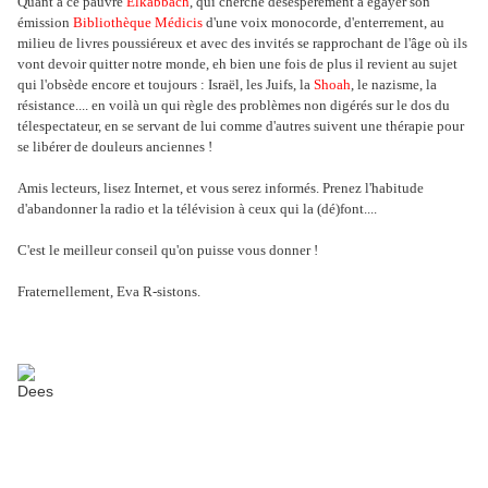
Quant à ce pauvre
Elkabbach
, qui cherche désespérement à égayer son
émission
Bibliothèque Médicis
d'une voix monocorde, d'enterrement, au
milieu de livres poussiéreux et avec des invités se rapprochant de l'âge où ils
vont devoir quitter notre monde, eh bien une fois de plus il revient au sujet
qui l'obsède encore et toujours : Israël, les Juifs, la
Shoah
, le nazisme, la
résistance.... en voilà un qui règle des problèmes non digérés sur le dos du
télespectateur, en se servant de lui comme d'autres suivent une thérapie pour
se libérer de douleurs anciennes !
Amis lecteurs, lisez Internet, et vous serez informés. Prenez l'habitude
d'abandonner la radio et la télévision à ceux qui la (dé)font....
C'est le meilleur conseil qu'on puisse vous donner !
Fraternellement, Eva R-sistons.
Dees