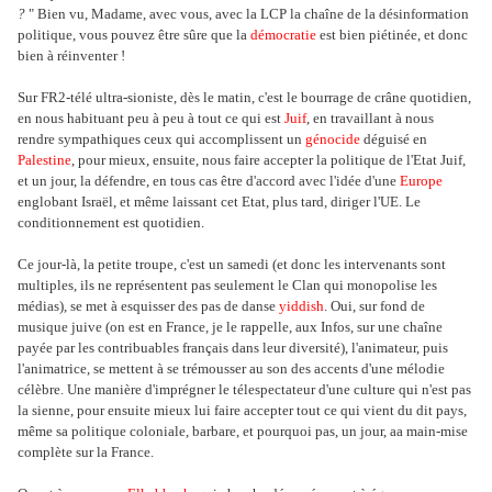
?
" Bien vu, Madame, avec vous, avec la LCP la chaîne de la désinformation
politique, vous pouvez être sûre que la
démocratie
est bien piétinée, et donc
bien à réinventer !
Sur FR2-télé ultra-sioniste, dès le matin, c'est le bourrage de crâne quotidien,
en nous habituant peu à peu à tout ce qui est
Juif
, en travaillant à nous
rendre sympathiques ceux qui accomplissent un
génocide
déguisé en
Palestine
, pour mieux, ensuite, nous faire accepter la politique de l'Etat Juif,
et un jour, la défendre, en tous cas être d'accord avec l'idée d'une
Europe
englobant Israël, et même laissant cet Etat, plus tard, diriger l'UE. Le
conditionnement est quotidien.
Ce jour-là, la petite troupe, c'est un samedi (et donc les intervenants sont
multiples, ils ne représentent pas seulement le Clan qui monopolise les
médias), se met à esquisser des pas de danse
yiddish
. Oui, sur fond de
musique juive (on est en France, je le rappelle, aux Infos, sur une chaîne
payée par les contribuables français dans leur diversité), l'animateur, puis
l'animatrice, se mettent à se trémousser au son des accents d'une mélodie
célèbre. Une manière d'imprégner le télespectateur d'une culture qui n'est pas
la sienne, pour ensuite mieux lui faire accepter tout ce qui vient du dit pays,
même sa politique coloniale, barbare, et pourquoi pas, un jour, aa main-mise
complète sur la France.