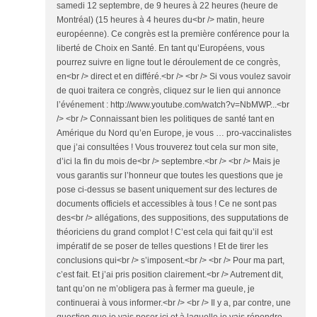
samedi 12 septembre, de 9 heures à 22 heures (heure de
Montréal) (15 heures à 4 heures du<br /> matin, heure
européenne). Ce congrès est la première conférence pour la
liberté de Choix en Santé. En tant qu’Européens, vous
pourrez suivre en ligne tout le déroulement de ce congrès,
en<br /> direct et en différé.<br /> <br /> Si vous voulez savoir
de quoi traitera ce congrès, cliquez sur le lien qui annonce
l’événement : http://www.youtube.com/watch?v=NbMWP...<br
/> <br /> Connaissant bien les politiques de santé tant en
Amérique du Nord qu’en Europe, je vous … pro-vaccinalistes
que j’ai consultées ! Vous trouverez tout cela sur mon site,
d’ici la fin du mois de<br /> septembre.<br /> <br /> Mais je
vous garantis sur l’honneur que toutes les questions que je
pose ci-dessus se basent uniquement sur des lectures de
documents officiels et accessibles à tous ! Ce ne sont pas
des<br /> allégations, des suppositions, des supputations de
théoriciens du grand complot ! C’est cela qui fait qu’il est
impératif de se poser de telles questions ! Et de tirer les
conclusions qui<br /> s’imposent.<br /> <br /> Pour ma part,
c’est fait. Et j’ai pris position clairement.<br /> Autrement dit,
tant qu’on ne m’obligera pas à fermer ma gueule, je
continuerai à vous informer.<br /> <br /> Il y a, par contre, une