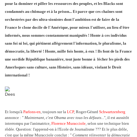
pour la dominer et piller les ressources des peuples, et les Blacks sont
condamnés au chômage et à la prison... Et parce que ces chaînes sont
orchestrées par des ultra-sionistes dont l'ambition est de faire de la
France le clone docile de l'Amérique, pour mieux l'utiliser, au lieu d'être
informés, nous sommes constamment manipulés ! Honte à ces individus
sans foi ni loi, qui piétinent allègrement l'information, le pluralisme, la
démocratie, la liberté ! Honte, mille fois honte, à eux ! Ils font de la France
une sordide République bananière, tout juste bonne à lécher les pieds des
Amerloques sans culture, sans Histoire, sans idéaux, violant le Droit
international !
Dees
Et lorsqu'à
Parlons-en
, toujours sur la
LCP
, Roger-Gérard
Schwartzenberg
annonce : "
Maintenant, c'est Obama avec tous les défauts..
.", il est aussitôt
interrompu par l'animatrice,
Florence Muracciole
, selon une technique bien
rôdée. Question: l'apprend-on à l'Ecole de Journalisme ??? Et le plus drôle,
c'est que la même Muracciole conclut : "
Comment réinventer la démocratie