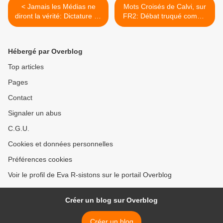
< Jamais les Médias ne
Mots Croisés de Calvi, sur
diront la vérité: Dictature du
FR2: Débat truqué comme
cartel chimique...
C ds l'Air, par Eva >
Hébergé par Overblog
Top articles
Pages
Contact
Signaler un abus
C.G.U.
Cookies et données personnelles
Préférences cookies
Voir le profil de Eva R-sistons sur le portail Overblog
Créer un blog sur Overblog
Créer un blog