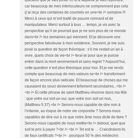
question que je vais poser ici et à laquelle je vais répondre,
car beaucoup de mes interlocuteurs ne comprennent pas cela
(j’ai reçu des centaines de courriels en une<br /> semaine !!!
Merci à ceux qui m’ont traité de pauvre connard et de
manipulateur. Merci surtout à tous … temps, je vis avec la
perspective qu’il se pourrait que je ne sois plus de ce monde
dans<br /> les semaines qui viennent. Et je découvre une
perspective fabuleuse à mon existence. Souvent, je me suis
posé la question de façon théorique : s’il me restait un an à
vivre, quels choix de vie<br /> ferai-je pour que je puisse
entrer dans la mort sereinement et sans regret ? Aujourd’hui,
cette question n’est plus théorique pour moi. Et je me rends
compte que beaucoup de mes valeurs se<br /> transforment
de façon encore plus radicale. Et beaucoup de choses qui me
causaient du souci deviennent tellement secondaires...<br />
<br /> Et cette phrase de saint Matthieu résonne dans ma tête
: que votre oui soit un oui, que votre non soit un non,
(Matthieu 5:37).<br /> Serons-nous capable de dire non à
l’infamie, au risque de notre vie corporelle ? Serons-nous
capables de dire oui à ce que notre âme nous dicte de faire ?
Serons-nous capable de nous mettre<br /> debout, quel que
soit le prix à payer ?<br /> <br /> Tel est le … Craindraient-ils
de faux certificats ?<br /> · pourquoi 50 % des médecins