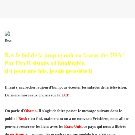
Dees
Ras-le-bol de la propagande en faveur des USA !
Par Eva R-sistons à l'intolérable.
(Et pour une fois, je suis grossière !)
Il faut s'accrocher, aujourd'hui, pour écouter les salades de la télévision.
Derniers morceaux choisis sur la
LCP
:
On parle d'
Obama
. Il s'agit de faire passer le message suivant dans le
public :
Bush
c'est fini, maintenant on a un nouveau Président, nous allons
pouvoir resserrer les liens avec les
Etats-Unis
, ce pays qui nous a libérés
du
nazisme
, et... on peut les prendre comme modèle (ça, c'est pour