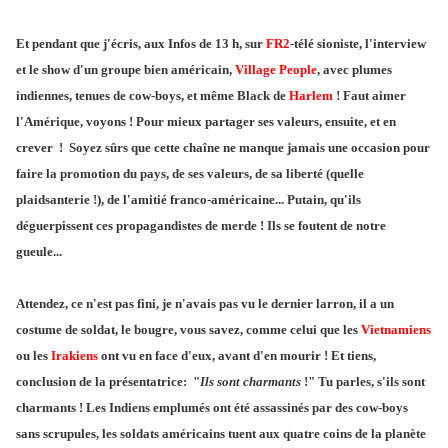
Et pendant que j'écris, aux Infos de 13 h, sur
FR2
-télé sioniste, l'interview
et le show d'un groupe bien américain,
Village People
, avec plumes
indiennes, tenues de cow-boys, et même Black de
Harlem
! Faut aimer
l'Amérique, voyons ! Pour mieux partager ses valeurs, ensuite, et en
crever ! Soyez sûrs que cette chaîne ne manque jamais une occasion pour
faire la promotion du pays, de ses valeurs, de sa liberté (quelle
plaidsanterie !), de l'amitié franco-américaine... Putain, qu'ils
déguerpissent ces propagandistes de merde ! Ils se foutent de notre
gueule...
Attendez, ce n'est pas fini, je n'avais pas vu le dernier larron, il a un
costume de soldat, le bougre, vous savez, comme celui que les
Vietnamiens
ou les
Irakiens
ont vu en face d'eux, avant d'en mourir ! Et tiens,
conclusion de la présentatrice: "
Ils sont charmants
!" Tu parles, s'ils sont
charmants ! Les Indiens emplumés ont été assassinés par des cow-boys
sans scrupules, les soldats américains tuent aux quatre coins de la planète