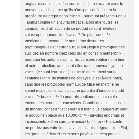
anglais disent qu’ils refuseront de se faire vacciner avec le
nouveau vaccin, parce qu’ils n’ont pas confiance en la
procédure de préparation ?<br /> · pourquoi présente-t-on le
Tamiflu comme un antiviral efficace, alors que toutes les
campagnes d’utilisation de ce produit se sont révélées
catastrophiquement inefficaces ? De plus, ce<br />
médicament provoque de nombreux désordres
psychologiques et neuronaux, allant jusqu’à provoquer des
suicides en nombre chez ceux qui en consomment !<br /> ·
pourquoi les autorités sanitaires, censées vouloir notre bien
et notre protection, autorisent-elles qu’un nouveau type de
vaccin (ce sont leurs mots) soit testé directement sur des
centaines<br /> de millions de cobayes (c’est-à-dire nous),
sans que les protocoles normaux de Mise en Marché ne
soient respectés, et sans aucune garantie d’innocuité dudit
vaccin ?<br /> <br /> Je pourrais continuer comme cela
encore des heures. … conscients. Gandhi ne disait-il pas : «
un individu conscient et debout est bien plus dangereux pour
le pouvoir en place que 10.000<br /> individus endormis et
inconscients. » J’en suis convaincu.<br /> <br /> Par contre,
ne perdez pas votre temps avec les hauts dirigeants de l’État,
les grands médias et les experts payés (achetés) par les