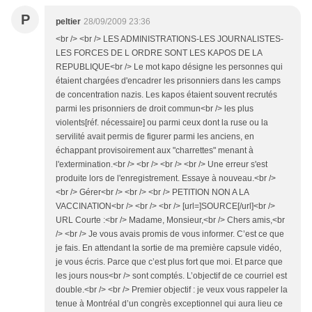
P
peltier
28/09/2009 23:36
<br /> <br /> LES ADMINISTRATIONS-LES JOURNALISTES-
LES FORCES DE L ORDRE SONT LES KAPOS DE LA
REPUBLIQUE<br /> Le mot kapo désigne les personnes qui
étaient chargées d'encadrer les prisonniers dans les camps
de concentration nazis. Les kapos étaient souvent recrutés
parmi les prisonniers de droit commun<br /> les plus
violents[réf. nécessaire] ou parmi ceux dont la ruse ou la
servilité avait permis de figurer parmi les anciens, en
échappant provisoirement aux "charrettes" menant à
l'extermination.<br /> <br /> <br /> <br /> Une erreur s'est
produite lors de l'enregistrement. Essaye à nouveau.<br />
<br /> Gérer<br /> <br /> <br /> PETITION NON A LA
VACCINATION<br /> <br /> <br /> [url=]SOURCE[/url]<br />
URL Courte :<br /> Madame, Monsieur,<br /> Chers amis,<br
/> <br /> Je vous avais promis de vous informer. C’est ce que
je fais. En attendant la sortie de ma première capsule vidéo,
je vous écris. Parce que c’est plus fort que moi. Et parce que
les jours nous<br /> sont comptés. L’objectif de ce courriel est
double.<br /> <br /> Premier objectif : je veux vous rappeler la
tenue à Montréal d’un congrès exceptionnel qui aura lieu ce