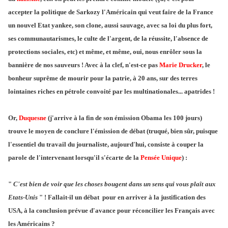
accepter la politique de Sarkozy l'Américain qui veut faire de la France
un nouvel Etat yankee, son clone, aussi sauvage, avec sa loi du plus fort,
ses communautarismes, le culte de l'argent, de la réussite, l'absence de
protections sociales, etc) et même, et même, oui, nous enrôler sous la
bannière de nos sauveurs ! Avec à la clef, n'est-ce pas
Marie Drucker
, le
bonheur suprême de mourir pour la patrie, à 20 ans, sur des terres
lointaines riches en pétrole convoité par les multinationales... apatrides !
Or,
Duquesne
(j'arrive à la fin de son émission Obama les 100 jours)
trouve le moyen de conclure l'émission de débat (truqué, bien sûr, puisque
l'essentiel du travail du journaliste, aujourd'hui, consiste à couper la
parole de l'intervenant lorsqu'il s'écarte de la
Pensée Unique
) :
"
C'est bien de voir que les choses bougent dans un sens qui vous plaît aux
Etats-Unis
" ! Fallait-il un débat pour en arriver à la justification des
USA, à la conclusion prévue d'avance pour réconcilier les Français avec
les Américains ?