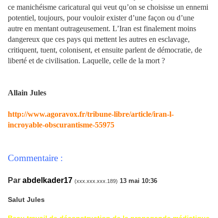
ce manichéisme caricatural qui veut qu’on se choisisse un ennemi
potentiel, toujours, pour vouloir exister d’une façon ou d’une
autre en mentant outrageusement. L’Iran est finalement moins
dangereux que ces pays qui mettent les autres en esclavage,
critiquent, tuent, colonisent, et ensuite parlent de démocratie, de
liberté et de civilisation. Laquelle, celle de la mort ?
Allain Jules
http://www.agoravox.fr/tribune-libre/article/iran-l-
incroyable-obscurantisme-55975
Commentaire :
Par
abdelkader17
13 mai 10:36
(xxx.xxx.xxx.189)
Salut Jules
Beau travail de déconstruction de la propagande médiatique