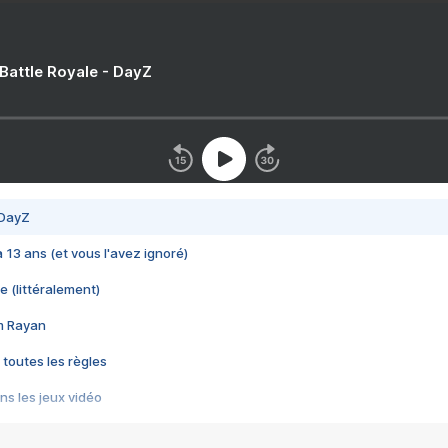
 Battle Royale - DayZ
 DayZ
 a 13 ans (et vous l'avez ignoré)
e (littéralement)
im Rayan
 toutes les règles
s les jeux vidéo
us choquant de Rockstar ? - Le scandale BULLY