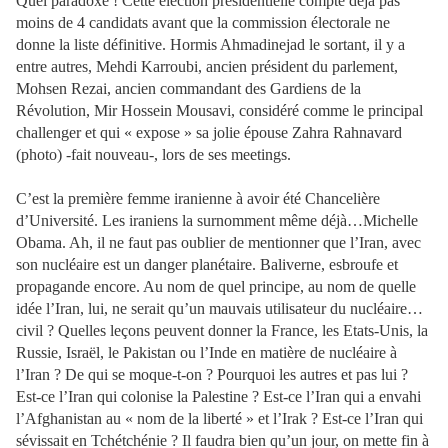
Quel paradoxe ! Cette élection présidentielle compte déjà pas
moins de 4 candidats avant que la commission électorale ne
donne la liste définitive. Hormis Ahmadinejad le sortant, il y a
entre autres, Mehdi Karroubi, ancien président du parlement,
Mohsen Rezai, ancien commandant des Gardiens de la
Révolution, Mir Hossein Mousavi, considéré comme le principal
challenger et qui « expose » sa jolie épouse Zahra Rahnavard
(photo) -fait nouveau-, lors de ses meetings.
C’est la première femme iranienne à avoir été Chancelière
d’Université. Les iraniens la surnomment même déjà…Michelle
Obama. Ah, il ne faut pas oublier de mentionner que l’Iran, avec
son nucléaire est un danger planétaire. Baliverne, esbroufe et
propagande encore. Au nom de quel principe, au nom de quelle
idée l’Iran, lui, ne serait qu’un mauvais utilisateur du nucléaire…
civil ? Quelles leçons peuvent donner la France, les Etats-Unis, la
Russie, Israël, le Pakistan ou l’Inde en matière de nucléaire à
l’Iran ? De qui se moque-t-on ? Pourquoi les autres et pas lui ?
Est-ce l’Iran qui colonise la Palestine ? Est-ce l’Iran qui a envahi
l’Afghanistan au « nom de la liberté » et l’Irak ? Est-ce l’Iran qui
sévissait en Tchétchénie ? Il faudra bien qu’un jour, on mette fin à