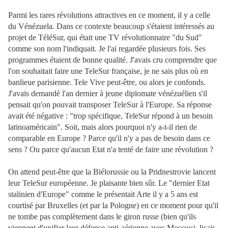
Parmi les rares révolutions attractives en ce moment, il y a celle
du Vénézuela. Dans ce contexte beaucoup s'étaient intéressés au
projet de TéléSur, qui était une TV révolutionnaire "du Sud"
comme son nom l'indiquait. Je l'ai regardée plusieurs fois. Ses
programmes étaient de bonne qualité. J'avais cru comprendre que
l'on souhaitait faire une TeleSur française, je ne sais plus où en
banlieue parisienne. Tele Vive peut-être, ou alors je confonds.
J'avais demandé l'an dernier à jeune diplomate vénézuélien s'il
pensait qu'on pouvait transposer TeleSur à l'Europe. Sa réponse
avait été négative : "trop spécifique, TeleSur répond à un besoin
latinoaméricain". Soit, mais alors pourquoi n'y a-t-il rien de
comparable en Europe ? Parce qu'il n'y a pas de besoin dans ce
sens ? Ou parce qu'aucun Etat n'a tenté de faire une révolution ?
On attend peut-être que la Biélorussie ou la Pridnestrovie lancent
leur TeleSur européenne. Je plaisante bien sûr. Le "dernier Etat
stalinien d'Europe" comme le présentait Arte il y a 5 ans est
courtisé par Bruxelles (et par la Pologne) en ce moment pour qu'il
ne tombe pas complètement dans le giron russe (bien qu'ils
viennent d'unifier leur défense anti-aérienne avec Moscou), lisais-