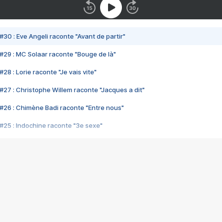
#30 : Eve Angeli raconte "Avant de partir"
#29 : MC Solaar raconte "Bouge de là"
28 : Lorie raconte "Je vais vite"
#27 : Christophe Willem raconte "Jacques a dit"
#26 : Chimène Badi raconte "Entre nous"
#25 : Indochine raconte "3e sexe"
#24 : Zaho raconte "C'est chelou"
#23 : Patrick Bruel raconte "Au café des délices"
#22 : Kyo raconte "Le chemin"
#21 : Nolwenn Leroy raconte "Cassé"
#20 : Patrick Hernandez raconte "Born to be alive"