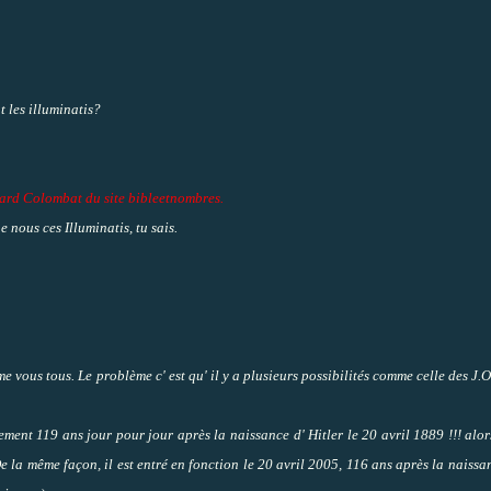
 les illuminatis?
ard Colombat du site bibleetnombres
.
nous ces Illuminatis, tu sais.
vous tous. Le problème c' est qu' il y a plusieurs possibilités comme celle des J.O
ement 119 ans jour pour jour après la naissance d' Hitler le 20 avril 1889 !!! alo
 la même façon, il est entré en fonction le 20 avril 2005, 116 ans après la naissa