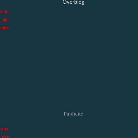
Overblog
ec la
site
moins
Publicité
 aux
r car