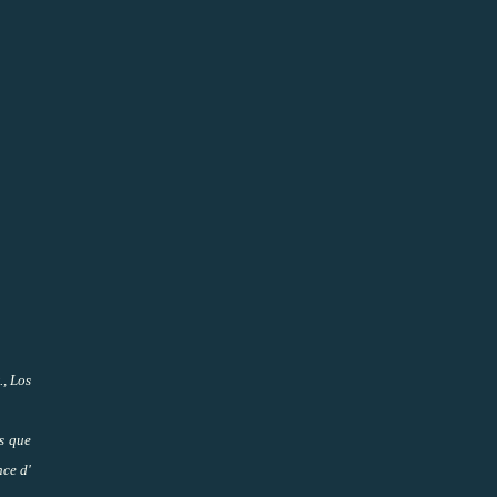
., Los
rs que
nce d'