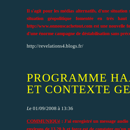
Il s'agit pour les médias alternatifs, d'une situatio
situation géopolitique fomentée en très hau
http://www.onnouscachetout.com
est une nouvelle f
d'une énorme campagne de déstabilisation sans précéde
http://revelations4.blogs.fr/
PROGRAMME HA
ET CONTEXTE GE
L
e 01/09/2008 à 13:36
COMMUNIQUé
:
J'ai
enregistré un message audio
environs de
13,20 h
et force est de constater qu'un p