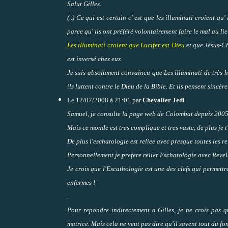
Salut Gilles.
(..) Ce qui est certain c' est que les illuminati croient qu'
parce qu' ils ont préféré volontairement faire le mal au li
Les illuminati croient que Lucifer est Dieu
et que Jésus-Chr
est inversé chez eux.
Je suis absolument convaincu que Les illuminati de très ha
ils luttent contre le Dieu de la Bible. Et ils pensent sincèr
Le 12/07/2008 à 21:01 par
Chevalier Jedi
Samuel, je consulte la page web de Colombat depuis 2005,
Mais ce monde est tres complique et tres vaste, de plus je t
De plus l'eschatologie est reliee avec presque toutes les r
Personnellement je prefere relier Eschatologie avec Revel
Je crois que l'Escathologie est une des clefs qui permet
enfermes !
.
Pour repondre indirectement a Gilles, je ne crois pas que
matrice. Mais cela ne veut pas dire qu'il savent tout du f