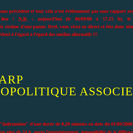
n sans précédent et tout cela n'est évidemment pas sans rapport av
t lieu !
N.B
. : aujourd'hui (le 06/09/08 à 17,15 h), le 
ois victime d'une panne.
Bref, vous vivez en direct et êtes donc té
nt à l'égard à l'égard des médias alternatifs !!!
ARP
OPOLITIQUE ASSOCIE
 "dailymotion" d'une durée de 8,20 minutes en date du 01/09/2008
eu plus de 24 h. après l'enregistrement, impossibilité de le diffuse