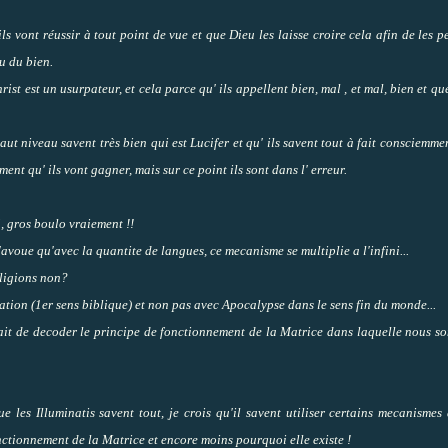
 ils vont réussir à tout point de vue et que Dieu les laisse croire cela afin de les p
eu du bien.
ist est un usurpateur, et cela parce qu' ils appellent bien, mal , et mal, bien et qu
ut niveau savent très bien qui est Lucifer et qu' ils savent tout à fait consciemme
ement qu' ils vont gagner, mais sur ce point ils sont dans l' erreur.
 gros boulo vraiement !!
'avoue qu'avec la quantite de langues, ce mecanisme se multiplie a l'infini...
eligions non?
ation (1er sens biblique) et non pas avec Apocalypse dans le sens fin du monde...
trait de decoder le principe de fonctionnement de la Matrice dans laquelle nous 
 les Illuminatis savent tout, je crois qu'il savent utiliser certains mecanismes
onctionnement de la Matrice et encore moins pourquoi elle existe !