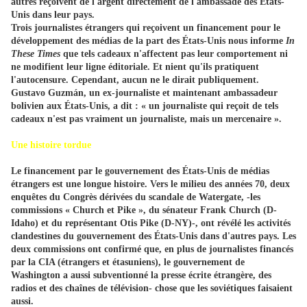
autres reçoivent de l'argent directement de l'ambassade des États-
Unis dans leur pays.
Trois journalistes étrangers qui reçoivent un financement pour le
développement des médias de la part des États-Unis nous informe
In
These Times
que tels cadeaux n'affectent pas leur comportement ni
ne modifient leur ligne éditoriale. Et nient qu'ils pratiquent
l'autocensure. Cependant, aucun ne le dirait publiquement.
Gustavo Guzmán, un ex-journaliste et maintenant ambassadeur
bolivien aux États-Unis, a dit : « un journaliste qui reçoit de tels
cadeaux n'est pas vraiment un journaliste, mais un mercenaire ».
Une histoire tordue
Le financement par le gouvernement des États-Unis de médias
étrangers est une longue histoire. Vers le milieu des années 70, deux
enquêtes du Congrès dérivées du scandale de Watergate, -les
commissions « Church et Pike », du sénateur Frank Church (D-
Idaho) et du représentant Otis Pike (D-NY)-, ont révélé les activités
clandestines du gouvernement des États-Unis dans d'autres pays. Les
deux commissions ont confirmé que, en plus de journalistes financés
par la CIA (étrangers et étasuniens), le gouvernement de
Washington a aussi subventionné la presse écrite étrangère, des
radios et des chaînes de télévision- chose que les soviétiques faisaient
aussi.