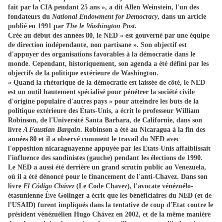
fait par la CIA pendant 25 ans », a dit Allen Weinstein, l'un des
fondateurs du
National Endowment for Democracy
, dans un article
publié en 1991 par
The le Washington Post
.
Crée au début des années 80, le NED « est gouverné par une équipe
de direction indépendante, non partisane ». Son objectif est
d'appuyer des organisations favorables à la démocratie dans le
monde. Cependant, historiquement, son agenda a été défini par les
objectifs de la politique extérieure de Washington.
« Quand la rhétorique de la démocratie est laissée de côté, le NED
est un outil hautement spécialisé pour pénétrer la société civile
d'origine populaire d'autres pays » pour atteindre les buts de la
politique extérieure des États-Unis, a écrit le professeur William
Robinson, de l'Université Santa Barbara, de Californie, dans son
livre
A Faustian Bargain
. Robinson a été au Nicaragua à la fin des
années 80 et il a observé comment le travail du NED avec
l'opposition nicaraguayenne appuyée par les Etats-Unis affaiblissait
l'influence des sandinistes (gauche) pendant les élections de 1990.
Le NED a aussi été derrière un grand scrutin public au Venezuela,
où il a été dénoncé pour le financement de l'anti-Chavez. Dans son
livre
El Código Chávez
(Le Code Chavez), l'avocate vénézuélo-
étasunienne Ève Golinger a écrit que les bénéficiaires du NED (et de
l'USAID) furent impliqués dans la tentative de coup d'Etat contre le
président vénézuélien Hugo Chávez en 2002, et de la même manière