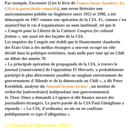
Par exemple,
Encounter
(Lire le livre de
Frances Stonor Saunders : La
CIA et la guerre froide culturelle
), une revue littéraire une
anticommuniste publiée en Angleterre entre 1953 et 1990, a été
démasquée en 1967 comme une opération de la CIA. Et, comme c'est
aujourd'hui le cas d'organisations au nom inoffensif, tel que le
« Congrès pour la Liberté de la Culture/
Congress for cultural
fredom
», ont aussi été des façades de la CIA.
Les enquêtes du Congrès ont établi que le financement clandestin
des États-Unis à des médias étrangers a souvent occupé un rôle
décisif dans la politique extérieure, mais nulle part tant qu'au Chili
au début des années 70.
« La principale opération de propagande de la CIA, à travers le
journal [conservateur] de l'opposition
El Mercurio
, a probablement
participé le plus directement possible au sanglant renversement du
gouvernement d'Allende et de la démocratie au Chili », a dit Peter
Kornbluh, analyste du
National Security Archive
, un institut de
recherche [universitaire] indépendant non gouvernemental.
In These Times
a demandé à l'agence si elle finance encore des
journalistes étrangers. Le porte-parole de la CIA Paul Gimigliano a
répondu : « La CIA, d'ordinaire, ne nie ou ne confirme
publiquement ce type d'allégations ».
Les Ennemis du Département d'État ?