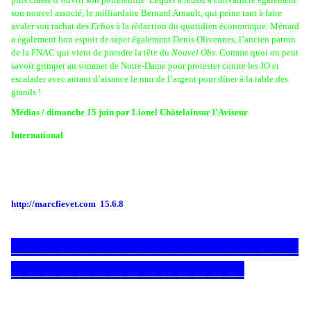
son nouvel associé, le milliardaire Bernard Arnault, qui peine tant à faire
avaler son rachat des
Echos
à la rédaction du quotidien économique. Ménard
a également bon espoir de taper également Denis Olivennes, l’ancien patron
de la FNAC qui vient de prendre la tête du
Nouvel Obs
. Comme quoi on peut
savoir grimper au sommet de Notre-Dame pour protester contre les JO et
escalader avec autant d’aisance le mur de l’argent pour dîner à la table des
grands !
Médias /
dimanche 15 juin par
Lionel Châtelain
sur l'Aviseur
International
http://marcfievet.com
15.6.8
_____________________________________________________________________
________________________________________________________