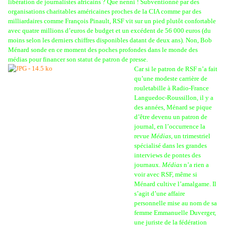
libération de journalistes africains ? Que nenni ! Subventionné par des
organisations charitables américaines proches de la CIA comme par des
milliardaires comme François Pinault, RSF vit sur un pied plutôt confortable
avec quatre millions d’euros de budget et un excédent de 56 000 euros (du
moins selon les derniers chiffres disponibles datant de deux ans). Non, Bob
Ménard sonde en ce moment des poches profondes dans le monde des
médias pour financer son statut de patron de presse.
Car si le patron de RSF n’a fait
qu’une modeste carrière de
rouletabille à Radio-France
Languedoc-Roussillon, il y a
des années, Ménard se pique
d’être devenu un patron de
journal, en l’occurrence la
revue
Médias
, un trimestriel
spécialisé dans les grandes
interviews de pontes des
journaux.
Médias
n’a rien a
voir avec RSF, même si
Ménard cultive l’amalgame. Il
s’agit d’une affaire
personnelle mise au nom de sa
femme Emmanuelle Duverger,
une juriste de la fédération