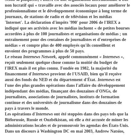
non lucratif qui « travaille avec des associés locaux pour améliorer le
professionnalisme et le développement économique à long terme de
journaux, de stations de radio et de télévision et les médias
'Internet'. La déclaration d'impôts '990' pour 2006 de l'IREX a
indiqué que ses activités avec les médias incluent « de petites bourses
accordées à plus de 100 journalistes et organisations de médias ; un
entraînement pour des centaines de journalistes et d'entreprises de
médias » et compte plus de 400 employés qu'ils conseillent et
envoient des programmes à plus de 50 pays.
Le réseau
Internews Network
, appelé communément
« Internews »
,
reçoit seulement quelque chose comme la moitié du budget de
l'IREX mais il est plus connu. Fondée en 1982, la majorité du
financement d'
Internews
provient de l'USAID, bien qu'il reçoive
aussi des fonds du NED et du département d'État.
Internews
est
l'une des plus grandes opérations dans l'affaire du développement
indépendant des médias, finançant des douzaines d'ONGs, de
journalistes, associations de journalistes, instituts de formation
continue et des universités de journalisme dans des douzaines de
pays à travers le monde.
Les opérations d'
Internews
ont été stoppées dans des pays tels que la
Biélorussie, Russie et Ouzbékistan, où elle a été accusée de miner les
administrations locales et de promouvoir les agendas des États-Unis.
Dans un discours à Washington DC en mai 2003, Andrew Natsios,