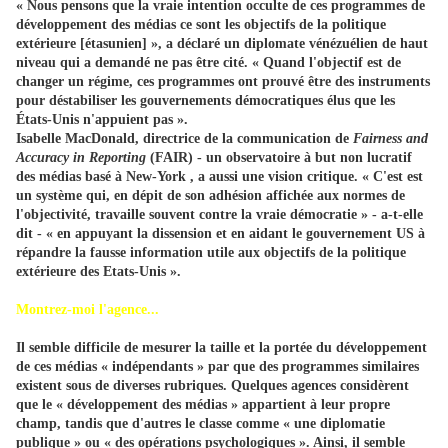
« Nous pensons que la vraie intention occulte de ces programmes de
développement des médias ce sont les objectifs de la politique
extérieure [étasunien] », a déclaré un diplomate vénézuélien de haut
niveau qui a demandé ne pas être cité. « Quand l'objectif est de
changer un régime, ces programmes ont prouvé être des instruments
pour déstabiliser les gouvernements démocratiques élus que les
États-Unis n'appuient pas ».
Isabelle MacDonald, directrice de la communication de
Fairness and
Accuracy in Reporting
(FAIR) - un observatoire à but non lucratif
des médias basé à New-York , a aussi une vision critique. « C'est est
un système qui, en dépit de son adhésion affichée aux normes de
l'objectivité, travaille souvent contre la vraie démocratie » - a-t-elle
dit - « en appuyant la dissension et en aidant le gouvernement US à
répandre la fausse information utile aux objectifs de la politique
extérieure des Etats-Unis ».
Montrez-moi l'agence...
Il semble difficile de mesurer la taille et la portée du développement
de ces médias « indépendants » par que des programmes similaires
existent sous de diverses rubriques. Quelques agences considèrent
que le « développement des médias » appartient à leur propre
champ, tandis que d'autres le classe comme « une diplomatie
publique » ou « des opérations psychologiques ». Ainsi, il semble