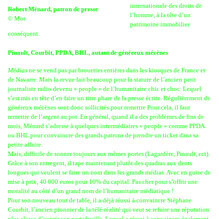
internationale des droits de
Robert Ménard, patron de presse
l’homme, à la tête d’un
© Mor
patrimoine immobilier
conséquent.
Pinault, Courbit, PPDA, BHL, autant de généreux mécènes
Médias
ne se vend pas par brouettes entières dans les kiosques de France et
de Navarre. Mais la revue fait beaucoup pour la stature de l’ancien petit
journaliste radio devenu « people » de l’humanitaire chic et choc. Lequel
s’est mis en tête d’en faire un titre phare de la presse écrite. Régulièrement de
généreux mécènes sont donc sollicités pour remettre Pour cela, il faut
remettre de l’argent au pot. En général, quand il a des problèmes de fins de
mois, Ménard s’adresse à quelques intermédiaires « people » comme PPDA
ou BHL pour convaincre des grands patrons de prendre un ticket dans sa
petite affaire.
Mais, difficile de sonner toujours aux mêmes portes (Lagardère, Pinault, ect).
Grâce à son entregent, il tape maintenant plutôt des quadras aux dents
longues qui veulent se faire un nom dans les grands médias. Avec en guise de
mise à prix, 40 000 euros pour 10% du capital. Pas cher pour s’offrir une
moralité au côté d’un grand nom de l’humanitaire médiatique !
Pour son nouveau tour de table, il a déjà réussi à convaincre Stéphane
Courbit, l’ancien pionnier de la télé-réalité qui veut se refaire une réputation
plus classe d’ouvrir son portefeuille. Lequel a réussi à convaincre également