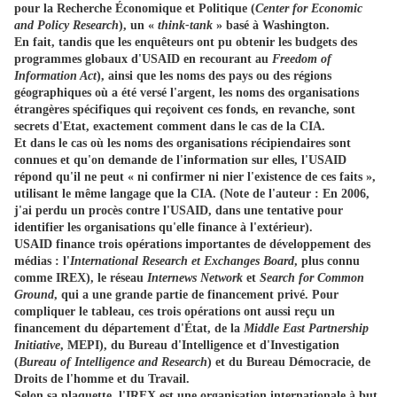
pour la Recherche Économique et Politique (
Center for Economic
and Policy Research
), un «
think-tank
» basé à Washington.
En fait, tandis que les enquêteurs ont pu obtenir les budgets des
programmes globaux d'USAID en recourant au
Freedom of
Information Act
), ainsi que les noms des pays ou des régions
géographiques où a été versé l'argent, les noms des organisations
étrangères spécifiques qui reçoivent ces fonds, en revanche, sont
secrets d'Etat, exactement comment dans le cas de la CIA.
Et dans le cas où les noms des organisations récipiendaires sont
connues et qu'on demande de l'information sur elles, l'USAID
répond qu'il ne peut « ni confirmer ni nier l'existence de ces faits »,
utilisant le même langage que la CIA. (Note de l'auteur : En 2006,
j'ai perdu un procès contre l'USAID, dans une tentative pour
identifier les organisations qu'elle finance à l'extérieur).
USAID finance trois opérations importantes de développement des
médias : l'
International Research et Exchanges Board
, plus connu
comme IREX), le réseau
Internews Network
et
Search for Common
Ground
, qui a une grande partie de financement privé. Pour
compliquer le tableau, ces trois opérations ont aussi reçu un
financement du département d'État, de la
Middle East Partnership
Initiative
, MEPI), du Bureau d'Intelligence et d'Investigation
(
Bureau of Intelligence and Research
) et du Bureau Démocracie, de
Droits de l'homme et du Travail.
Selon sa plaquette, l'IREX est une organisation internationale à but