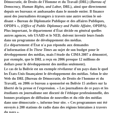
Démocratie, de Droits de l'Homme et du Travail (DRL) (
Bureau of
Democracy, Human Rights, and Labor
, DRL), ainsi que directement
depuis ses bureaux et ambassades dans le monde entier. Il finance
aussi des journalistes étrangers à travers une autre section le soi-
disant « Bureau de Diplomatie Publique et des affaires Publiques,
OPDPA », (
Office of Public Diplomacy and Public Affaire
, OPDPA).
Plus important, le département d'État décide en général quelles
autres agences, tels USAID et le NED, doivent investir leurs fonds
dans un programme de développement des médias.
(Le département d'État n'a pas répondu aux demandes
d'information d'
In These Times
au sujet de son budget pour le
développement des médias, mais l'étude du CIMA 2007 a démontré,
par exemple, que le DRL a reçu en 2006 presque 12 millions de
dollars pour le développement des médias seulement).
Le cas de la Bolivie est un exemple révélateur d'un pays dans le quel
les États-Unis finançaient le développement des médias. Selon le site
Web du DRL [Bureau de Démocratie, de Droits de l'homme et du
Travail], en 2006 ce bureau a sponsorisé en Bolivie 15 ateliers sur la
liberté de la presse et l'expression. « Les journalistes de ce pays et les
étudiants en journalisme ont discuté de l'éthique professionnelle, des
bonnes pratiques de diffusion de nouvelles et du rôle des médias
dans une démocratie », informe leur site. « Ces programmes ont été
envoyés à 200 stations de radio dans des régions lointaines à travers
du pays ».