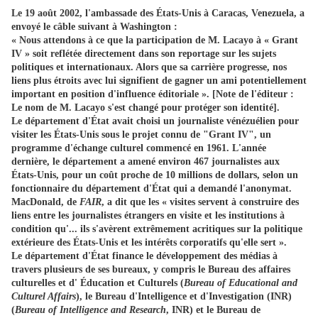
Le 19 août 2002, l'ambassade des États-Unis à Caracas, Venezuela, a
envoyé le câble suivant à Washington :
« Nous attendons à ce que la participation de M. Lacayo à « Grant
IV » soit reflétée directement dans son reportage sur les sujets
politiques et internationaux. Alors que sa carrière progresse, nos
liens plus étroits avec lui signifient de gagner un ami potentiellement
important en position d'influence éditoriale ». [Note de l'éditeur :
Le nom de M. Lacayo s'est changé pour protéger son identité].
Le département d'État avait choisi un journaliste vénézuélien pour
visiter les États-Unis sous le projet connu de "Grant IV", un
programme d'échange culturel commencé en 1961. L'année
dernière, le département a amené environ 467 journalistes aux
États-Unis, pour un coût proche de 10 millions de dollars, selon un
fonctionnaire du département d'État qui a demandé l'anonymat.
MacDonald, de
FAIR
, a dit que les « visites servent à construire des
liens entre les journalistes étrangers en visite et les institutions à
condition qu'... ils s'avèrent extrêmement acritiques sur la politique
extérieure des États-Unis et les intérêts corporatifs qu'elle sert ».
Le département d'État finance le développement des médias à
travers plusieurs de ses bureaux, y compris le Bureau des affaires
culturelles et d' Éducation et Culturels (
Bureau of Educational and
Culturel Affairs
), le Bureau d'Intelligence et d'Investigation (INR)
(
Bureau of Intelligence and Research
, INR) et le Bureau de