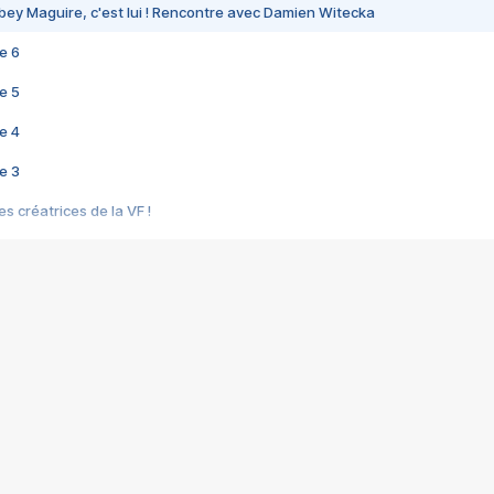
bey Maguire, c'est lui ! Rencontre avec Damien Witecka
e 6
e 5
e 4
e 3
s créatrices de la VF !
e 2
e 1
e Mektoub My Love arrive enfin ! Rencontre avec Shaïn Boumedine et Sal
i : après Toni en famille
elle réalise le bouleversant Dites lui que je l'aime
ais ! Rencontre autour de Vie privée de Rebecca Zlotowski
 de Marguerite, Grave... Rencontre avec Ella Rumpf