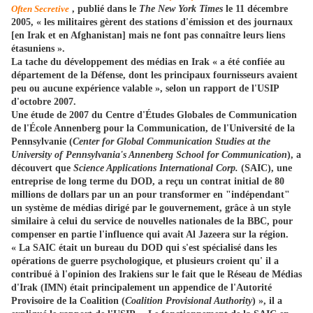
Often Secretive
, publié dans le
The New York Times
le 11 décembre
2005, « les militaires gèrent des stations d'émission et des journaux
[en Irak et en Afghanistan] mais ne font pas connaître leurs liens
étasuniens ».
La tache du développement des médias en Irak « a été confiée au
département de la Défense, dont les principaux fournisseurs avaient
peu ou aucune expérience valable », selon un rapport de l'USIP
d'octobre 2007.
Une étude de 2007 du Centre d'Études Globales de Communication
de l'École Annenberg pour la Communication, de l'Université de la
Pennsylvanie (
Center for Global Communication Studies at the
University of Pennsylvania's Annenberg School for Communication
), a
découvert que
Science Applications International Corp.
(SAIC), une
entreprise de long terme du DOD, a reçu un contrat initial de 80
millions de dollars par un an pour transformer en "indépendant"
un système de médias dirigé par le gouvernement, grâce à un style
similaire à celui du service de nouvelles nationales de la BBC, pour
compenser en partie l'influence qui avait Al Jazeera sur la région.
« La SAIC était un bureau du DOD qui s'est spécialisé dans les
opérations de guerre psychologique, et plusieurs croient qu' il a
contribué à l'opinion des Irakiens sur le fait que le Réseau de Médias
d'Irak (IMN) était principalement un appendice de l'Autorité
Provisoire de la Coalition (
Coalition Provisional Authority
) », il a