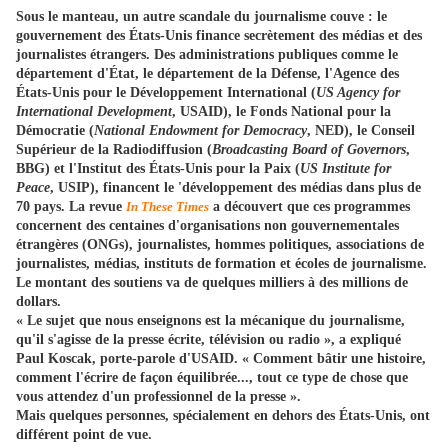
Sous le manteau, un autre scandale du journalisme couve : le
gouvernement des États-Unis finance secrètement des médias et des
journalistes étrangers. Des administrations publiques comme le
département d'État, le département de la Défense, l'Agence des
États-Unis pour le Développement International (
US Agency for
International Development
, USAID), le Fonds National pour la
Démocratie (
National Endowment for Democracy
, NED), le Conseil
Supérieur de la Radiodiffusion (
Broadcasting Board of Governors
,
BBG) et l'Institut des États-Unis pour la Paix (
US Institute for
Peace
, USIP), financent le 'développement des médias dans plus de
70 pays. La revue
In These Times
a découvert que ces programmes
concernent des centaines d'organisations non gouvernementales
étrangères (ONGs), journalistes, hommes politiques, associations de
journalistes, médias, instituts de formation et écoles de journalisme.
Le montant des soutiens va de quelques milliers à des millions de
dollars.
« Le sujet que nous enseignons est la mécanique du journalisme,
qu'il s'agisse de la presse écrite, télévision ou radio », a expliqué
Paul Koscak, porte-parole d'USAID. « Comment bâtir une histoire,
comment l'écrire de façon équilibrée..., tout ce type de chose que
vous attendez d'un professionnel de la presse ».
Mais quelques personnes, spécialement en dehors des États-Unis, ont
différent point de vue.