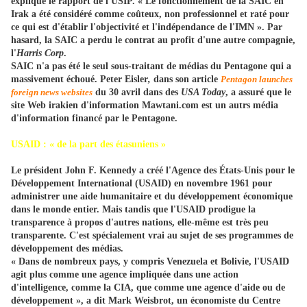
expliqué le rapport de l'USIP. « Le fonctionnement de la SAIC en
Irak a été considéré comme coûteux, non professionnel et raté pour
ce qui est d'établir l'objectivité et l'indépendance de l'IMN ». Par
hasard, la SAIC a perdu le contrat au profit d'une autre compagnie,
l'
Harris Corp
.
SAIC n'a pas été le seul sous-traitant de médias du Pentagone qui a
massivement échoué. Peter Eisler
,
dans son article
Pentagon launches
foreign news websites
du 30 avril dans des
USA Today
, a assuré que le
site Web irakien d'information Mawtani.com est un autrs média
d'information financé par le Pentagone.
USAID : « de la part des étasuniens »
Le président John F. Kennedy a créé l'Agence des États-Unis pour le
Développement International (USAID) en novembre 1961 pour
administrer une aide humanitaire et du développement économique
dans le monde entier. Mais tandis que l'USAID prodigue la
transparence à propos d'autres nations, elle-même est très peu
transparente. C'est spécialement vrai au sujet de ses programmes de
développement des médias.
« Dans de nombreux pays, y compris Venezuela et Bolivie, l'USAID
agit plus comme une agence impliquée dans une action
d'intelligence, comme la CIA, que comme une agence d'aide ou de
développement », a dit Mark Weisbrot, un économiste du Centre