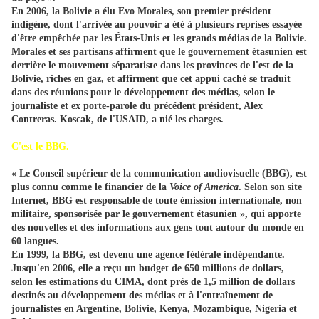
En 2006, la Bolivie a élu Evo Morales, son premier président
indigène, dont l'arrivée au pouvoir a été à plusieurs reprises essayée
d'être empêchée par les États-Unis et les grands médias de la Bolivie.
Morales et ses partisans affirment que le gouvernement étasunien est
derrière le mouvement séparatiste dans les provinces de l'est de la
Bolivie, riches en gaz, et affirment que cet appui caché se traduit
dans des réunions pour le développement des médias, selon le
journaliste et ex porte-parole du précédent président, Alex
Contreras. Koscak, de l'USAID, a nié les charges.
C'est le BBG.
« Le Conseil supérieur de la communication audiovisuelle (BBG), est
plus connu comme le financier de la
Voice of America
. Selon son site
Internet, BBG est responsable de toute émission internationale, non
militaire, sponsorisée par le gouvernement étasunien », qui apporte
des nouvelles et des informations aux gens tout autour du monde en
60 langues.
En 1999, la BBG, est devenu une agence fédérale indépendante.
Jusqu'en 2006, elle a reçu un budget de 650 millions de dollars,
selon les estimations du CIMA, dont près de 1,5 million de dollars
destinés au développement des médias et à l'entraînement de
journalistes en Argentine, Bolivie, Kenya, Mozambique, Nigeria et