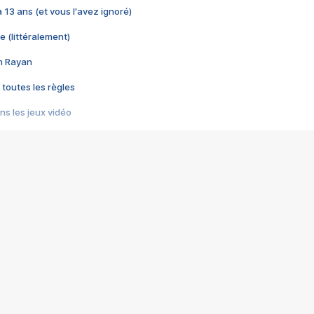
 a 13 ans (et vous l'avez ignoré)
e (littéralement)
im Rayan
 toutes les règles
s les jeux vidéo
us choquant de Rockstar ? - Le scandale BULLY
e plus moche de Steam
du RÊVE tourne au CAUCHEMAR
pendant 8 heures
it… à tort
umiliés par un jeu vidéo
ire - Final Fantasy 8