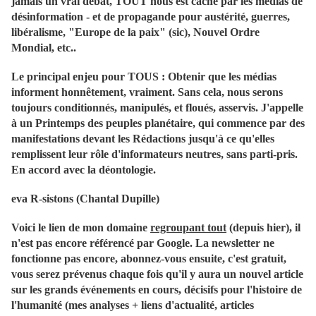
jamais un vrai débat, TOUT nous est caché par les médias de
désinformation - et de propagande pour austérité, guerres,
libéralisme, "Europe de la paix" (sic), Nouvel Ordre
Mondial, etc..
Le principal enjeu pour TOUS : Obtenir que les médias
informent honnêtement, vraiment. Sans cela, nous serons
toujours conditionnés, manipulés, et floués, asservis. J'appelle
à un Printemps des peuples planétaire, qui commence par des
manifestations devant les Rédactions jusqu'à ce qu'elles
remplissent leur rôle d'informateurs neutres, sans parti-pris.
En accord avec la déontologie.
eva R-sistons (Chantal Dupille)
Voici le lien de mon domaine
regroupant tout
(depuis hier), il
n'est pas encore référencé par Google. La newsletter ne
fonctionne pas encore, abonnez-vous ensuite, c'est gratuit,
vous serez prévenus chaque fois qu'il y aura un nouvel article
sur les grands événements en cours, décisifs pour l'histoire de
l'humanité (mes analyses + liens d'actualité, articles