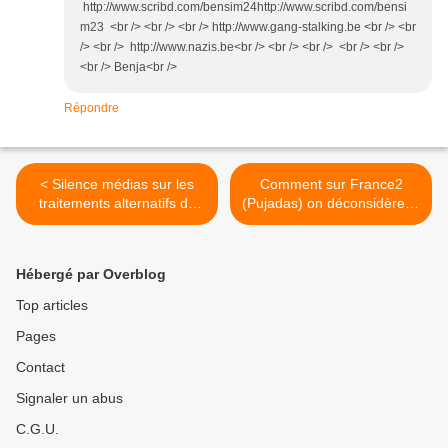
http://www.scribd.com/bensim24http://www.scribd.com/bensi
m23 <br /> <br /> <br /> http://www.gang-stalking.be <br /> <br
/> <br /> http://www.nazis.be<br /> <br /> <br /> <br /> <br />
<br /> Benja<br />
Répondre
< Silence médias sur les
Comment sur France2
traitements alternatifs du
(Pujadas) on déconsidère la
cancer et sur
Résistance.. >
chimiothérapie
Hébergé par Overblog
Top articles
Pages
Contact
Signaler un abus
C.G.U.