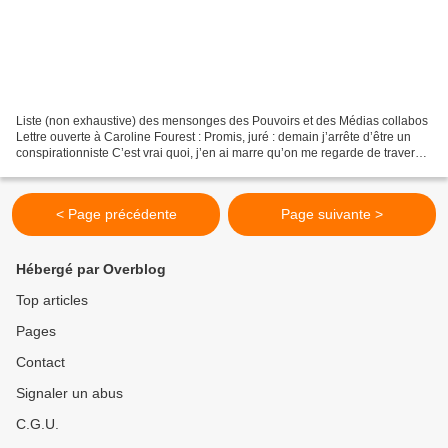
Liste (non exhaustive) des mensonges des Pouvoirs et des Médias collabos
Lettre ouverte à Caroline Fourest : Promis, juré : demain j’arrête d’être un
conspirationniste C’est vrai quoi, j’en ai marre qu’on me regarde de travers
dès que j’émets un doute...
< Page précédente
Page suivante >
Hébergé par Overblog
Top articles
Pages
Contact
Signaler un abus
C.G.U.