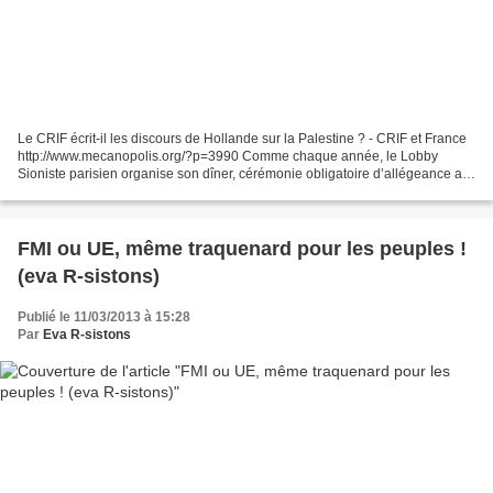
Le CRIF écrit-il les discours de Hollande sur la Palestine ? - CRIF et France
http://www.mecanopolis.org/?p=3990 Comme chaque année, le Lobby
Sioniste parisien organise son dîner, cérémonie obligatoire d’allégeance au
Sionisme à laquelle les politiciens...
FMI ou UE, même traquenard pour les peuples !
(eva R-sistons)
Publié le 11/03/2013 à 15:28
Par
Eva R-sistons