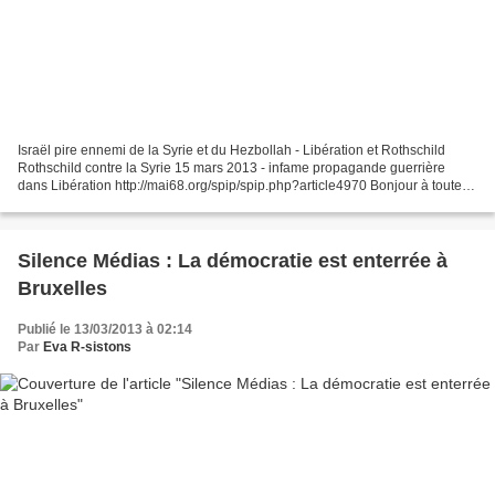
Israël pire ennemi de la Syrie et du Hezbollah - Libération et Rothschild
Rothschild contre la Syrie 15 mars 2013 - infame propagande guerrière
dans Libération http://mai68.org/spip/spip.php?article4970 Bonjour à toutes
et à tous, Le pire ennemi d'Israël...
Silence Médias : La démocratie est enterrée à
Bruxelles
Publié le 13/03/2013 à 02:14
Par
Eva R-sistons