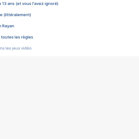
 a 13 ans (et vous l'avez ignoré)
e (littéralement)
im Rayan
 toutes les règles
s les jeux vidéo
us choquant de Rockstar ? - Le scandale BULLY
e plus moche de Steam
du RÊVE tourne au CAUCHEMAR
pendant 8 heures
it… à tort
umiliés par un jeu vidéo
ire - Final Fantasy 8
ti un empire - Age of Empires