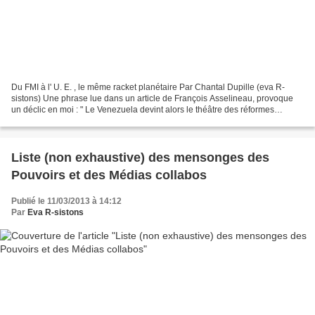
Du FMI à l' U. E. , le même racket planétaire Par Chantal Dupille (eva R-
sistons) Une phrase lue dans un article de François Asselineau, provoque
un déclic en moi : " Le Venezuela devint alors le théâtre des réformes
présentées bien entendu comme « indispensables...
Liste (non exhaustive) des mensonges des
Pouvoirs et des Médias collabos
Publié le 11/03/2013 à 14:12
Par
Eva R-sistons