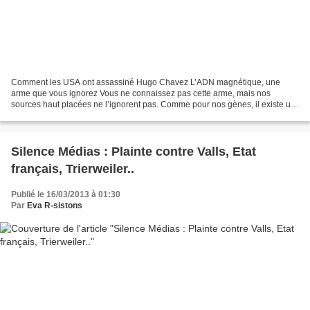
Comment les USA ont assassiné Hugo Chavez L’ADN magnétique, une
arme que vous ignorez Vous ne connaissez pas cette arme, mais nos
sources haut placées ne l’ignorent pas. Comme pour nos gènes, il existe un
ADN magnétique dans chaque être humain, eh oui,...
Silence Médias : Plainte contre Valls, Etat
français, Trierweiler..
Publié le 16/03/2013 à 01:30
Par
Eva R-sistons