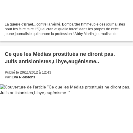
La guerre d'israël... contre la vérité. Bombarder l'immeuble des journalistes
pour les faire taire ! "Quel cran et quelle force" dans les propos de cette
jeune journaliste qui honore la profession ! Abby Martin, journaliste de
Russia Today (RT) pointe...
Ce que les Médias prostitués ne diront pas.
Juifs antisionistes,Libye,eugénisme..
Publié le 29/11/2012 à 12:43
Par
Eva R-sistons