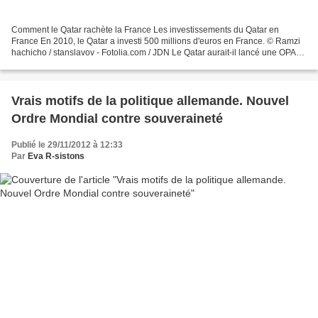
Comment le Qatar rachète la France Les investissements du Qatar en
France En 2010, le Qatar a investi 500 millions d'euros en France. © Ramzi
hachicho / stanslavov - Fotolia.com / JDN Le Qatar aurait-il lancé une OPA
sur la France ? Ce qui est sûr, c'est...
Vrais motifs de la politique allemande. Nouvel
Ordre Mondial contre souveraineté
Publié le 29/11/2012 à 12:33
Par
Eva R-sistons