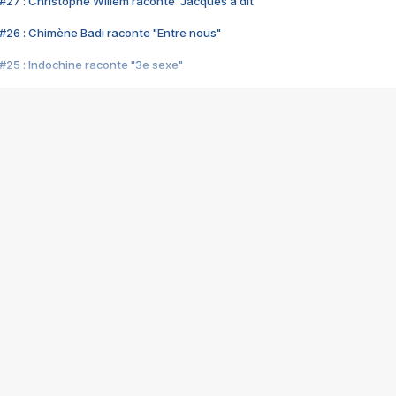
#27 : Christophe Willem raconte "Jacques a dit"
#26 : Chimène Badi raconte "Entre nous"
#25 : Indochine raconte "3e sexe"
#24 : Zaho raconte "C'est chelou"
#23 : Patrick Bruel raconte "Au café des délices"
#22 : Kyo raconte "Le chemin"
#21 : Nolwenn Leroy raconte "Cassé"
#20 : Patrick Hernandez raconte "Born to be alive"
#19 : Lorie raconte "Près de moi"
#18 : Michael Jones raconte "A nos actes manqués" (avec Jean-Jacque
#17 : Khaled raconte "Aïcha"
#16 : Corneille raconte "Parce qu'on vient de loin"
#15 : Indochine raconte "L'aventurier"