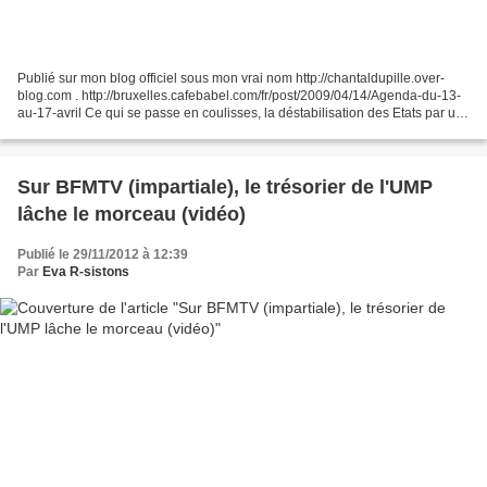
Publié sur mon blog officiel sous mon vrai nom http://chantaldupille.over-
blog.com . http://bruxelles.cafebabel.com/fr/post/2009/04/14/Agenda-du-13-
au-17-avril Ce qui se passe en coulisses, la déstabilisation des Etats par un
Empire maléfique. Par Chantal...
Sur BFMTV (impartiale), le trésorier de l'UMP
lâche le morceau (vidéo)
Publié le 29/11/2012 à 12:39
Par
Eva R-sistons