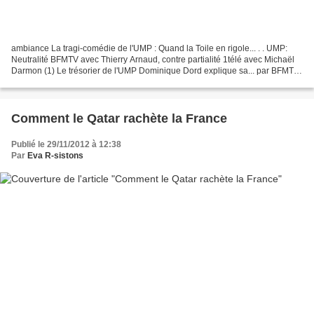
ambiance La tragi-comédie de l'UMP : Quand la Toile en rigole... . . UMP:
Neutralité BFMTV avec Thierry Arnaud, contre partialité 1télé avec Michaël
Darmon (1) Le trésorier de l'UMP Dominique Dord explique sa... par BFMTV
Le trésorier de l'UMP Dominique...
Comment le Qatar rachète la France
Publié le 29/11/2012 à 12:38
Par
Eva R-sistons