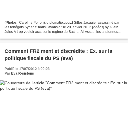
(Photos : Caroline Poiron). diplomatie.gouv.f Gilles Jacquier assassiné par
les renégats Syriens: nous l’avons dit le 20 janvier 2012 [vidéos] by Allain
Jules A trop vouloir accuser le régime de Bachar Al-Assad, les anciennes
autorités françaises viennent...
Comment FR2 ment et discrédite : Ex. sur la
politique fiscale du PS (eva)
Publié le 17/07/2012 à 00:03
Par
Eva R-sistons