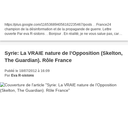
https://plus.google.com/116536894056162235467/posts . . France24
champion de la désinformation et de la propagande de guerre. Lettre
ouverte Par eva R-sistons . . Bonjour . En réalité, je ne vous salue pas, car
vous êtes méprisables. Vous deviez rayonner...
Syrie: La VRAIE nature de l’Opposition (Skelton,
The Guardian). Rôle France
Publié le 18/07/2012 à 16:09
Par
Eva R-sistons