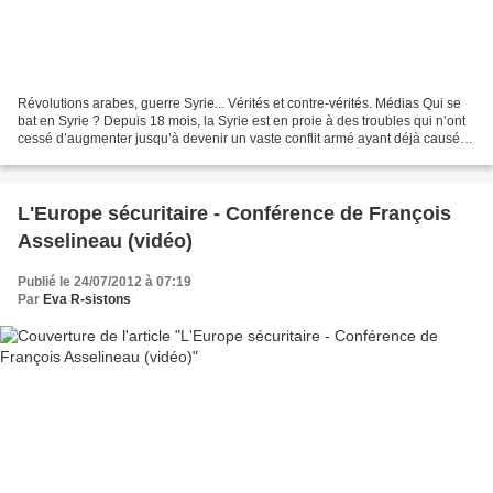
Révolutions arabes, guerre Syrie... Vérités et contre-vérités. Médias Qui se
bat en Syrie ? Depuis 18 mois, la Syrie est en proie à des troubles qui n’ont
cessé d’augmenter jusqu’à devenir un vaste conflit armé ayant déjà causé la
mort d’environ 20 000...
L'Europe sécuritaire - Conférence de François
Asselineau (vidéo)
Publié le 24/07/2012 à 07:19
Par
Eva R-sistons