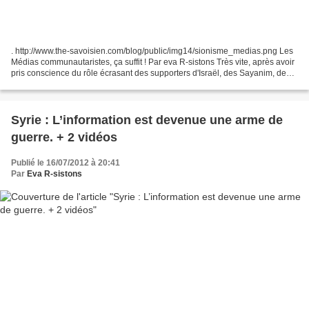
. http://www.the-savoisien.com/blog/public/img14/sionisme_medias.png Les
Médias communautaristes, ça suffit ! Par eva R-sistons Très vite, après avoir
pris conscience du rôle écrasant des supporters d'Israël, des Sayanim, des
inconditionnels de l'entité...
Syrie : L’information est devenue une arme de
guerre. + 2 vidéos
Publié le 16/07/2012 à 20:41
Par
Eva R-sistons