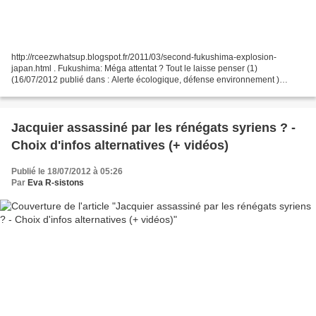
http://rceezwhatsup.blogspot.fr/2011/03/second-fukushima-explosion-
japan.html . Fukushima: Méga attentat ? Tout le laisse penser (1)
(16/07/2012 publié dans : Alerte écologique, défense environnement )
REVELATION FUKUSHIMA UN PERFIDE MEGA ATTENTAT Le...
Jacquier assassiné par les rénégats syriens ? -
Choix d'infos alternatives (+ vidéos)
Publié le 18/07/2012 à 05:26
Par
Eva R-sistons