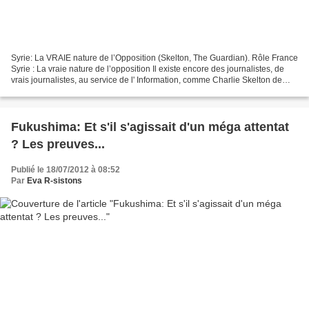
Syrie: La VRAIE nature de l’Opposition (Skelton, The Guardian). Rôle France
Syrie : La vraie nature de l’opposition Il existe encore des journalistes, de
vrais journalistes, au service de l' Information, comme Charlie Skelton de
The Guardian (GB), saluons-les...
Fukushima: Et s'il s'agissait d'un méga attentat
? Les preuves...
Publié le 18/07/2012 à 08:52
Par
Eva R-sistons