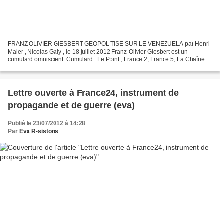
FRANZ OLIVIER GIESBERT GEOPOLITISE SUR LE VENEZUELA par Henri
Maler , Nicolas Galy , le 18 juillet 2012 Franz-Olivier Giesbert est un
cumulard omniscient. Cumulard : Le Point , France 2, France 5, La Chaîne
parlementaire (LCP), etc. Omniscient : politique...
Lettre ouverte à France24, instrument de
propagande et de guerre (eva)
Publié le 23/07/2012 à 14:28
Par
Eva R-sistons