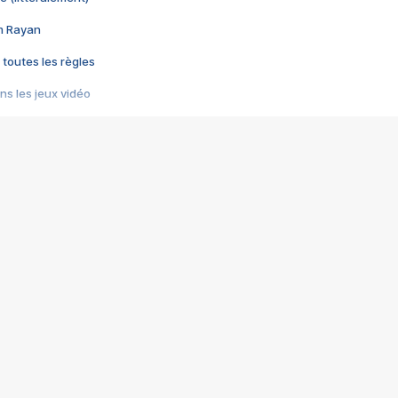
im Rayan
 toutes les règles
s les jeux vidéo
us choquant de Rockstar ? - Le scandale BULLY
e plus moche de Steam
du RÊVE tourne au CAUCHEMAR
pendant 8 heures
it… à tort
umiliés par un jeu vidéo
ire - Final Fantasy 8
ti un empire - Age of Empires
story DOFUS