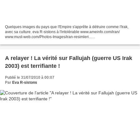
Quelques images du pays que l'Empire s'apprête à détruire comme l'Irak,
avec sa culture. eva R-sistons à l'intolérable www.ameinfo.com/iran/
www.must-web.com/Photos-Images/iran-resimleri...
www.3jokes.com/images/2008/07/iran_photos_1.htm "L'autre" Iran,...
A relayer ! La vérité sur Fallujah (guerre US Irak
2003) est terrifiante !
Publié le 31/07/2010 à 00:07
Par
Eva R-sistons