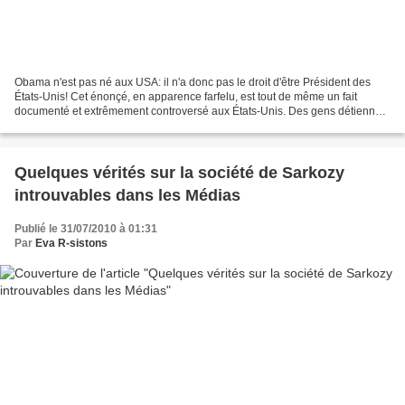
Obama n'est pas né aux USA: il n'a donc pas le droit d'être Président des
États-Unis! Cet énonçé, en apparence farfelu, est tout de même un fait
documenté et extrêmement controversé aux États-Unis. Des gens détiennent
la preuve qu'Obama est né au Kenya...
Quelques vérités sur la société de Sarkozy
introuvables dans les Médias
Publié le 31/07/2010 à 01:31
Par
Eva R-sistons