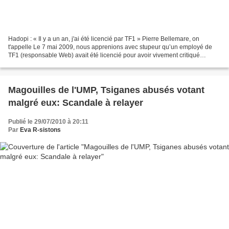
Hadopi : « Il y a un an, j'ai été licencié par TF1 » Pierre Bellemare, on
t'appelle Le 7 mai 2009, nous apprenions avec stupeur qu’un employé de
TF1 (responsable Web) avait été licencié pour avoir vivement critiqué
Hadopi. Or cette critique avait été...
Magouilles de l'UMP, Tsiganes abusés votant
malgré eux: Scandale à relayer
Publié le 29/07/2010 à 20:11
Par
Eva R-sistons