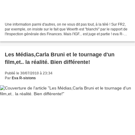
Une information parmi d'autres, on ne vous dit pas tout, à la télé ! Sur FR2,
par exemple, on insiste sur le fait que Woerth est "blanchi" par le rapport de
l'Inspection générale des Finances. Mais l'IGF... est juge et partie ! eva R-
sistons Jean Bassères...
Les Médias,Carla Bruni et le tournage d'un
film,et.. la réalité. Bien différente!
Publié le 30/07/2010 à 23:34
Par
Eva R-sistons