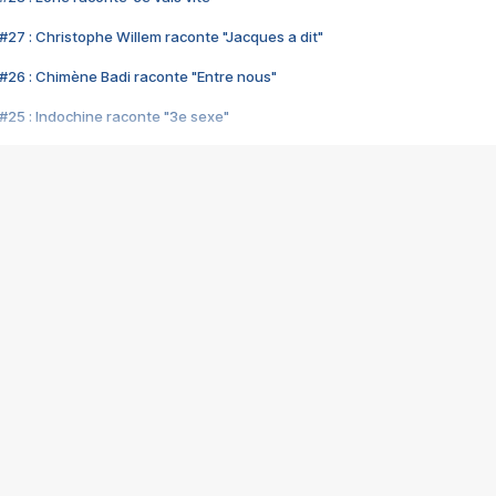
#27 : Christophe Willem raconte "Jacques a dit"
#26 : Chimène Badi raconte "Entre nous"
#25 : Indochine raconte "3e sexe"
#24 : Zaho raconte "C'est chelou"
#23 : Patrick Bruel raconte "Au café des délices"
#22 : Kyo raconte "Le chemin"
#21 : Nolwenn Leroy raconte "Cassé"
#20 : Patrick Hernandez raconte "Born to be alive"
#19 : Lorie raconte "Près de moi"
#18 : Michael Jones raconte "A nos actes manqués" (avec Jean-Jacque
#17 : Khaled raconte "Aïcha"
#16 : Corneille raconte "Parce qu'on vient de loin"