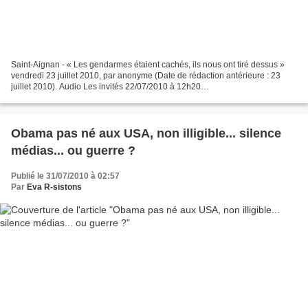
Saint-Aignan - « Les gendarmes étaient cachés, ils nous ont tiré dessus »
vendredi 23 juillet 2010, par anonyme (Date de rédaction antérieure : 23
juillet 2010). Audio Les invités 22/07/2010 à 12h20
http://www.liberation.fr/societe/06… exclusif libération...
Obama pas né aux USA, non illigible... silence
médias... ou guerre ?
Publié le 31/07/2010 à 02:57
Par
Eva R-sistons