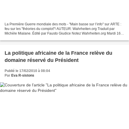
La Première Guerre mondiale des mots - "Main basse sur l’info" sur ARTE :
feu sur les "théories du complot"! AUTEUR: Wahrheiten.org Traduit par
Michèle Mialane. Édité par Fausto Giudice Notez Wahrheiten.org Mardi 16
Février 2010 Le 9 février 2010 Arte...
La politique africaine de la France relève du
domaine réservé du Président
Publié le 17/02/2010 à 08:04
Par
Eva R-sistons