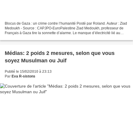
Blocus de Gaza : un crime contre l’humanité Posté par Roland. Auteur : Ziad
Medoukh - Source : CAPJPO-EuroPalestine Ziad Medoukh, professeur de
Français à Gaza tire la sonnette d’alarme. Le manque d’électricité lié au
siège israélien, dont se rendent...
Médias: 2 poids 2 mesures, selon que vous
soyez Musulman ou Juif
Publié le 15/02/2010 à 23:13
Par
Eva R-sistons